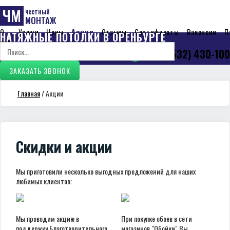
ЧМ
честный
МОНТАЖ
О
Услуги
Цены
Акции
Отзывы
Сертификаты
Вакансии
П
НАТЯЖНЫЕ ПОТОЛКИ В ОРЕНБУРГЕ
нас
+7 (3532) 430-100
09:00-21:00, ежедневно
ЗАКАЗАТЬ ЗВОНОК
Главная
/
Акции
Скидки и акции
Мы приготовили несколько выгодных предложений для наших
любимых клиентов:
Мы проводим акцию в
При покупке обоев в сети
поддержку Благотворительного
магазинов "Обойки" Вы