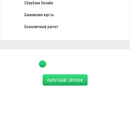
Сбербанк Онлайн
Банковские карты
Безналичный расчет
+7 (3532) 430-100
ОБРАТНЫЙ ЗВОНОК
Оренбург, Автоматики, 28А (ТЦ XXL)
Ежедневно 09:00 - 21:00
“ЧЕСТНЫЙ МОНТАЖ”
Натяжные потолки в Оренбурге от фирмы «Честный