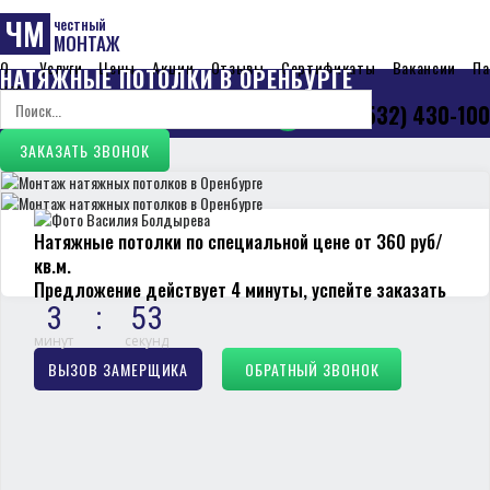
ЧМ
честный
МОНТАЖ
О
Услуги
Цены
Акции
Отзывы
Сертификаты
Вакансии
Па
НАТЯЖНЫЕ ПОТОЛКИ В ОРЕНБУРГЕ
нас
+7 (3532) 430-100
09:00-21:00, ежедневно
ЗАКАЗАТЬ ЗВОНОК
Натяжные потолки по специальной цене от 360 руб/
кв.м.
Предложение действует 4 минуты, успейте заказать
3
:
53
минут
секунд
ВЫЗОВ ЗАМЕРЩИКА
ОБРАТНЫЙ ЗВОНОК